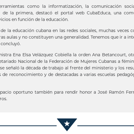
erramientas como la informatización, la comunicación socia
ular de la primera, destacó el portal web CubaEduca, una co
cios en función de la educación.
 de la educación cubana en las redes sociales, muchas veces 
ras aulas y no constituyen una generalidad. Tenemos que ir a int
 concluyó.
inistra Ena Elsa Velázquez Cobiella la orden Ana Betancourt, o
retariado Nacional de la Federación de Mujeres Cubanas a fémi
, se señaló la década de trabajo al frente del ministerio y los res
 de reconocimiento y de destacadas a varias escuelas pedagó
espacio oportuno también para rendir honor a José Ramón Fe
ros.