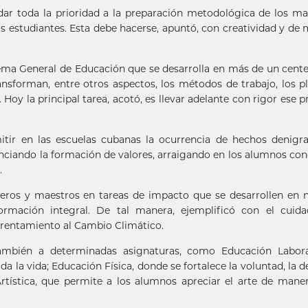
ar toda la prioridad a la preparación metodológica de los ma
os estudiantes. Esta debe hacerse, apuntó, con creatividad y de
stema General de Educación que se desarrolla en más de un cent
ansforman, entre otros aspectos, los métodos de trabajo, los p
Hoy la principal tarea, acotó, es llevar adelante con rigor ese p
itir en las escuelas cubanas la ocurrencia de hechos denigr
enciando la formación de valores, arraigando en los alumnos co
.
oneros y maestros en tareas de impacto que se desarrollen en 
ormación integral. De tal manera, ejemplificó con el cuida
frentamiento al Cambio Climático.
también a determinadas asignaturas, como Educación Labora
a la vida; Educación Física, donde se fortalece la voluntad, la d
rtística, que permite a los alumnos apreciar el arte de man