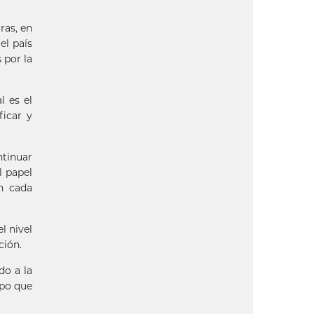
ras, en
el país
 por la
l es el
icar y
ntinuar
l papel
en cada
l nivel
ción.
do a la
mpo que