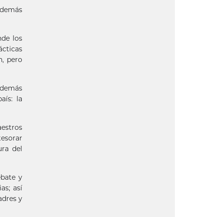
 además
nde los
ácticas
n, pero
 demás
aís: la
aestros
tesorar
ura del
ebate y
as; así
adres y