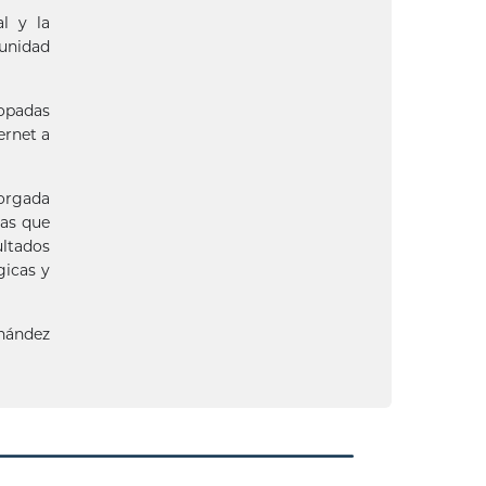
l y la
munidad
copadas
ernet a
torgada
nas que
ultados
gicas y
rnández