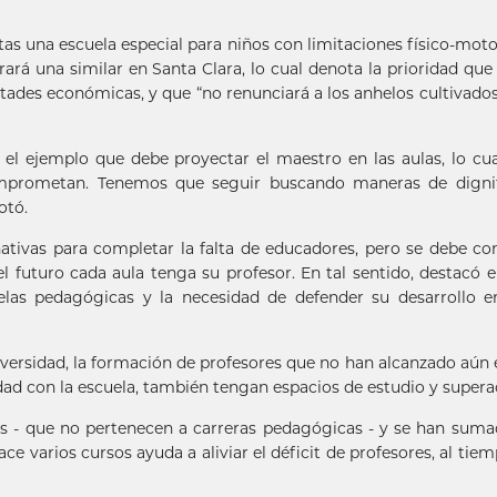
tas una escuela especial para niños con limitaciones físico-moto
á una similar en Santa Clara, lo cual denota la prioridad que 
ltades económicas, y que “no renunciará a los anhelos cultivados
ó el ejemplo que debe proyectar el maestro en las aulas, lo cua
mprometan. Tenemos que seguir buscando maneras de dignif
otó.
ativas para completar la falta de educadores, pero se debe co
l futuro cada aula tenga su profesor. En tal sentido, destacó e
elas pedagógicas y la necesidad de defender su desarrollo 
ersidad, la formación de profesores que no han alcanzado aún e
dad con la escuela, también tengan espacios de estudio y supera
ios - que no pertenecen a carreras pedagógicas - y se han suma
ce varios cursos ayuda a aliviar el déficit de profesores, al tie