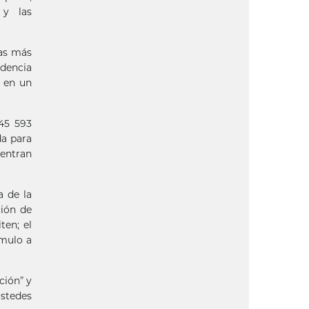
r y las
mas más
idencia
a en un
45 593
da para
uentran
a de la
ción de
ten; el
ímulo a
ción” y
ustedes