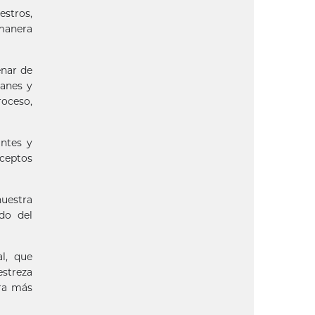
estros,
 manera
enar de
lanes y
roceso,
antes y
nceptos
nuestra
do del
l, que
estreza
era más