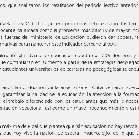
s, que analizaron los resultados del periodo lectivo anterio
lsa Velázquez Cobiella - generó profundos debates sobre los te
 docente, calificada como el problema más difícil y de mayor inc
as fuerzas del ministerio de Educación pudieron dar cobertur
ternativas para mantener este indicador cercano al 99%.
ualmente el sistema de educación cuenta con 206 doctores y 
e continuarán en aumento a partir de la estrategia desplega
7 estudiantes universitarios de carreras no pedagógicas se enc
 manos la conducción de la enseñanza en Cuba versaron acerc
garantizar la calidad de la educación; la atención a la forma
 el trabajo diferenciado con los estudiantes que más lo necesi
rientación vocacional; así como un mayor reconocimiento y est
la máxima de Fidel que plantea que “sin educación no hay Revolu
s que hoy vive la nación. Se espera mucho, dijo, de lo que 