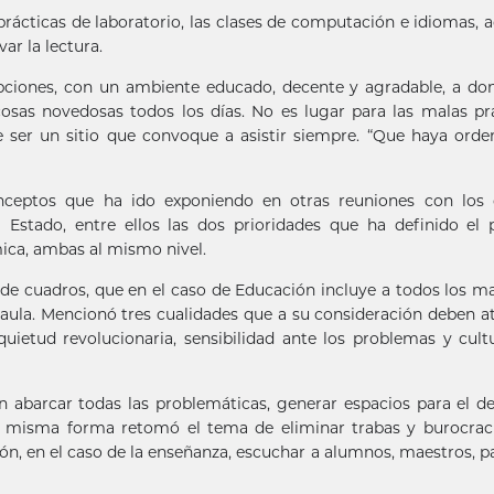
prácticas de laboratorio, las clases de computación e idiomas,
ar la lectura.
pciones, con un ambiente educado, decente y agradable, a do
osas novedosas todos los días. No es lugar para las malas pr
e ser un sitio que convoque a asistir siempre. “Que haya orde
onceptos que ha ido exponiendo en otras reuniones con los
Estado, entre ellos las dos prioridades que ha definido el p
ómica, ambas al mismo nivel.
ca de cuadros, que en el caso de Educación incluye a todos los m
aula. Mencionó tres cualidades que a su consideración deben a
uietud revolucionaria, sensibilidad ante los problemas y cult
n abarcar todas las problemáticas, generar espacios para el d
a misma forma retomó el tema de eliminar trabas y burocraci
n, en el caso de la enseñanza, escuchar a alumnos, maestros, p