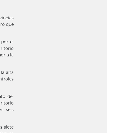
vincias
uró que
 por el
ritorio
or a la
la alta
ntroles
nto del
ritorio
n seis
s siete