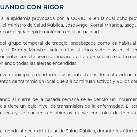
CTUANDO CON RIGOR
 a la epidemia provocada por la COVID-19, en la cual ocho pro
 el ministro de Salud Pública, José Angel Portal Miranda, aseg
or complejidad epidemiológica en la actualidad.
 del grupo temporal de trabajo, encabezada como es habitual
y el Primer Ministro, solo en los últimos siete días en el ter
cientes con el nuevo coronavirus, cifra que, si bien resulta men
niendo todas las alertas encendidas.
eve municipios reportaron casos autóctonos, lo cual evidencia 
entos de transmisión local que allí continúan activos y 90 los co
uando al cierre de la pasada semana se evidenció un increme
ia tiene un bajo nivel de transmisión de la enfermedad. El ter
activos y se encuentran abiertos nueve controles de focos e
 donde al decir del titular de Salud Pública, durante los último