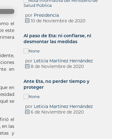
por
Presidencia
10 de Noviembre de 2020
como el
te este
Al paso de Eta: ni confiarse, ni
primera
desmontar las medidas
idente,
por
Leticia Martínez Hernández
aciones
8 de Noviembre de 2020
nte en
Ante Eta, no perder tiempo y
proteger
 que en
cesidad
 qué se
por
Leticia Martínez Hernández
6 de Noviembre de 2020
irió el
 en las
etas y