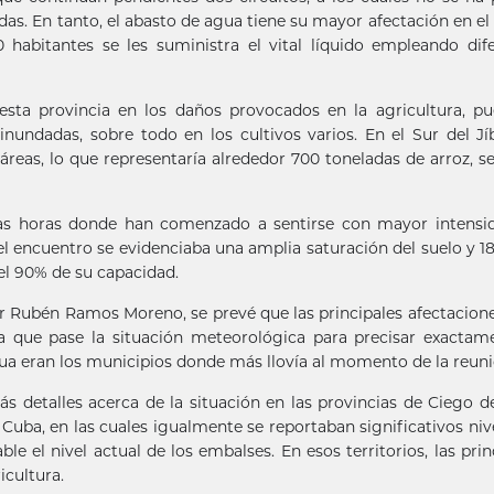
cadas. En tanto, el abasto de agua tiene su mayor afectación en el
habitantes se les suministra el vital líquido empleando dif
sta provincia en los daños provocados en la agricultura, p
nundadas, sobre todo en los cultivos varios. En el Sur del Jí
áreas, lo que representaría alrededor 700 toneladas de arroz, s
imas horas donde han comenzado a sentirse con mayor intensi
l encuentro se evidenciaba una amplia saturación del suelo y 18
el 90% de su capacidad.
r Rubén Ramos Moreno, se prevé que las principales afectacion
a que pase la situación meteorológica para precisar exactam
a eran los municipios donde más llovía al momento de la reuni
s detalles acerca de la situación en las provincias de Ciego de
ba, en las cuales igualmente se reportaban significativos niv
le el nivel actual de los embalses. En esos territorios, las prin
icultura.