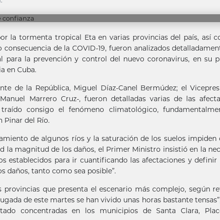
.
r la tormenta tropical Eta en varias provincias del país, así 
 consecuencia de la COVID-19, fueron analizados detalladamen
 para la prevención y control del nuevo coronavirus, en su 
ia en Cuba.
nte de la República, Miguel Díaz-Canel Bermúdez; el Vicepres
Manuel Marrero Cruz-, fueron detalladas varias de las afect
a traído consigo el fenómeno climatológico, fundamentalme
n Pinar del Río.
ordamiento de algunos ríos y la saturación de los suelos impiden
 la magnitud de los daños, el Primer Ministro insistió en la ne
 establecidos para ir cuantificando las afectaciones y definir
os daños, tanto como sea posible”.
s provincias que presenta el escenario más complejo, según ref
gada de este martes se han vivido unas horas bastante tensas”,
estado concentradas en los municipios de Santa Clara, Plac