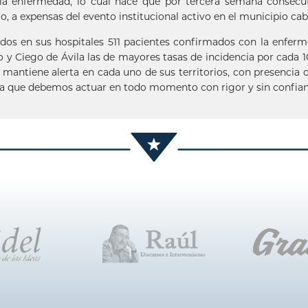
 la enfermedad, lo cual hace que por tercera semana consecu
io, a expensas del evento institucional activo en el municipio cab
os en sus hospitales 511 pacientes confirmados con la enfer
ío y Ciego de Ávila las de mayores tasas de incidencia por cada 
e mantiene alerta en cada uno de sus territorios, con presencia 
da que debemos actuar en todo momento con rigor y sin confian