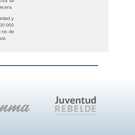
tiva se
ecera.
medad y
100 000
o no de
za.