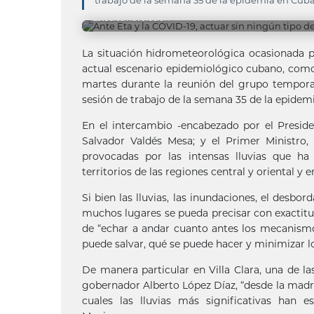
trabajo de la semana 35 de la epidemia en Cuba
Estudios Revolución
La situación hidrometeorológica ocasionada po
actual escenario epidemiológico cubano, como
martes durante la reunión del grupo temporal
sesión de trabajo de la semana 35 de la epidem
En el intercambio -encabezado por el Preside
Salvador Valdés Mesa; y el Primer Ministro, 
provocadas por las intensas lluvias que h
territorios de las regiones central y oriental y e
Si bien las lluvias, las inundaciones, el desb
muchos lugares se pueda precisar con exactitud
de “echar a andar cuanto antes los mecanismos
puede salvar, qué se puede hacer y minimizar l
De manera particular en Villa Clara, una de la
gobernador Alberto López Díaz, “desde la madru
cuales las lluvias más significativas han 