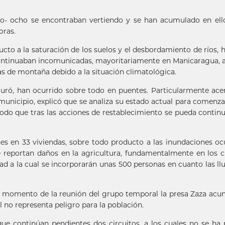
ijo- ocho se encontraban vertiendo y se han acumulado en ell
oras.
to a la saturación de los suelos y el desbordamiento de ríos, h
ontinuaban incomunicadas, mayoritariamente en Manicaragua, 
as de montaña debido a la situación climatológica.
eguró, han ocurrido sobre todo en puentes. Particularmente ace
unicipio, explicó que se analiza su estado actual para comenza
modo que tras las acciones de restablecimiento se pueda contin
nes en 33 viviendas, sobre todo producto a las inundaciones oc
reportan daños en la agricultura, fundamentalmente en los c
ad a la cual se incorporarán unas 500 personas en cuanto las llu
 al momento de la reunión del grupo temporal la presa Zaza ac
 no representa peligro para la población.
ó que continúan pendientes dos circuitos, a los cuales no se ha