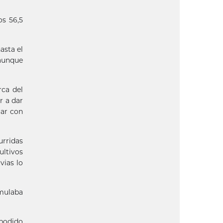
os 56,5
asta el
aunque
rca del
r a dar
uar con
urridas
ultivos
vias lo
umulaba
 podido