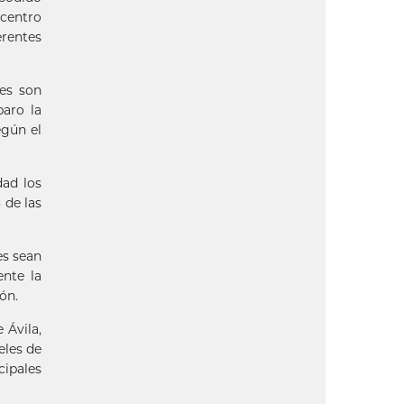
 centro
erentes
ues son
baro la
egún el
dad los
 de las
es sean
ente la
ón.
 Ávila,
eles de
cipales