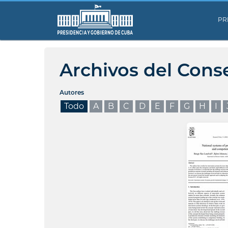
PR
Archivos del Cons
Autores
Todo
A
B
C
D
E
F
G
H
I