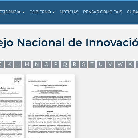
ESIDENCIA
GOBIERNO
NOTICIAS
PENSAR COMO PAÍS
CUB
ejo Nacional de Innovaci
J
K
L
M
N
O
P
Q
R
S
T
U
V
W
X