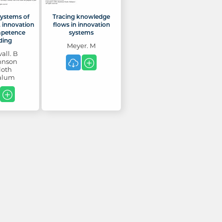
systems of
Tracing knowledge
 innovation
flows in innovation
petence
systems
ding
Meyer. M
all. B
hnson
loth
alum