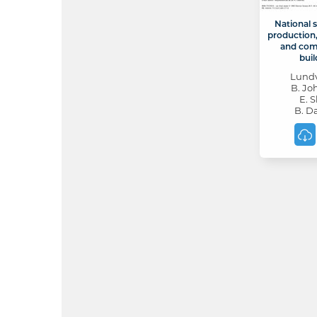
National 
production,
and com
buil
Lundv
B. Jo
E. S
B. D