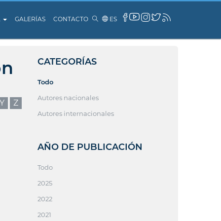
A
GALERÍAS
CONTACTO
ES
CATEGORÍAS
ón
Todo
Autores nacionales
Y
Z
Autores internacionales
AÑO DE PUBLICACIÓN
Todo
2025
2022
2021