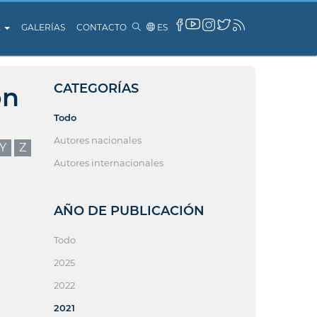
A
GALERÍAS
CONTACTO
ES
CATEGORÍAS
ón
Todo
Autores nacionales
Y
Z
Autores internacionales
AÑO DE PUBLICACIÓN
Todo
2025
2022
2021