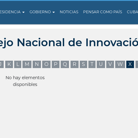
ESIDENCIA
GOBIERNO
NOTICIAS
PENSAR COMO PAÍS
CUB
ejo Nacional de Innovaci
J
K
L
M
N
O
P
Q
R
S
T
U
V
W
X
No hay elementos
disponibles