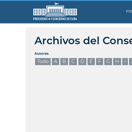
PR
Archivos del Cons
Autores
Todo
A
B
C
D
E
F
G
H
I