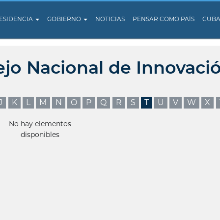
ESIDENCIA
GOBIERNO
NOTICIAS
PENSAR COMO PAÍS
CUB
ejo Nacional de Innovaci
J
K
L
M
N
O
P
Q
R
S
T
U
V
W
X
No hay elementos
disponibles