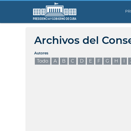
PR
Archivos del Cons
Autores
Todo
A
B
C
D
E
F
G
H
I