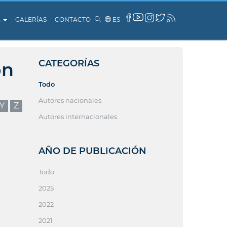
A
GALERÍAS
CONTACTO
ES
CATEGORÍAS
ón
Todo
Autores nacionales
Y
Z
Autores internacionales
AÑO DE PUBLICACIÓN
Todo
2025
2022
2021