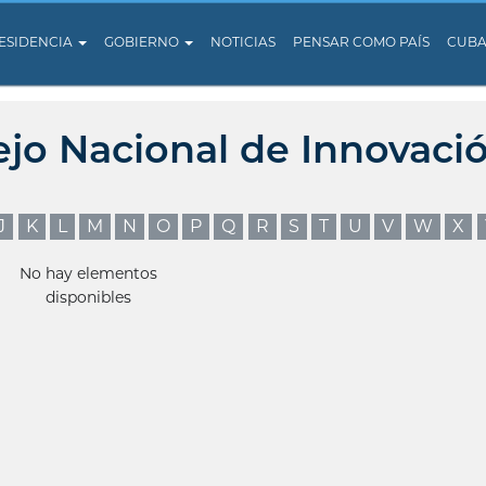
ESIDENCIA
GOBIERNO
NOTICIAS
PENSAR COMO PAÍS
CUB
ejo Nacional de Innovaci
J
K
L
M
N
O
P
Q
R
S
T
U
V
W
X
No hay elementos
disponibles