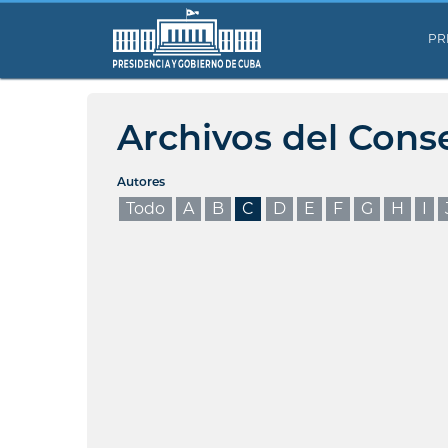
PR
Archivos del Cons
Autores
Todo
A
B
C
D
E
F
G
H
I