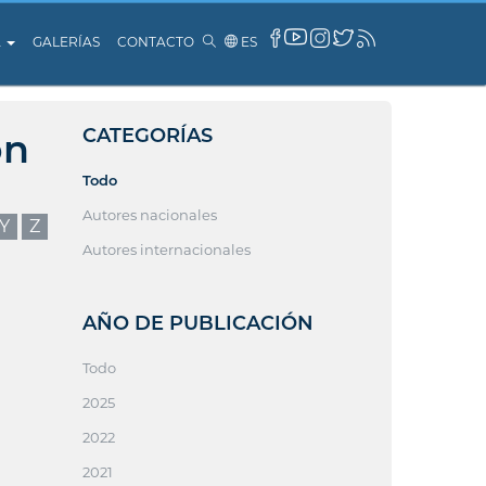
A
GALERÍAS
CONTACTO
ES
CATEGORÍAS
ón
Todo
Autores nacionales
Y
Z
Autores internacionales
AÑO DE PUBLICACIÓN
Todo
2025
2022
2021