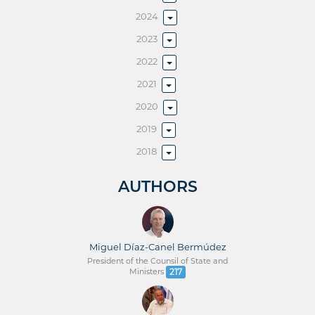
2024
2023
2022
2021
2020
2019
2018
AUTHORS
Miguel Díaz-Canel Bermúdez
President of the Counsil of State and
Ministers
217