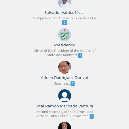
Salvador Valdés Mesa
Vicepresidente de la República de Cuba
2
Presidency
Office of the President of the Counsil of
State and Ministers
1
Arleen Rodríguez Derivet
Journalist
1
José Ramón Machado Ventura
Second secretary of the Communist
Party of Cuba Central Committee
1