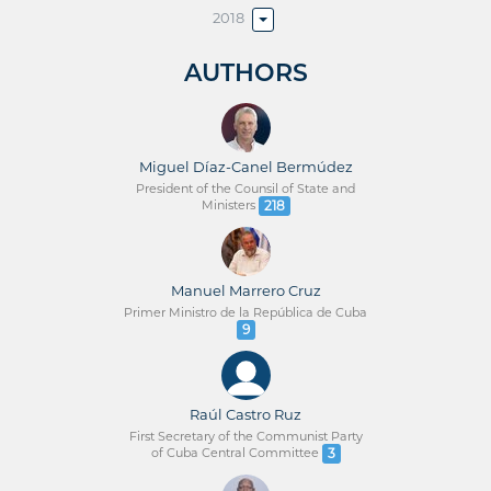
2018
AUTHORS
Miguel Díaz-Canel Bermúdez
President of the Counsil of State and
Ministers
218
Manuel Marrero Cruz
Primer Ministro de la República de Cuba
9
Raúl Castro Ruz
First Secretary of the Communist Party
of Cuba Central Committee
3