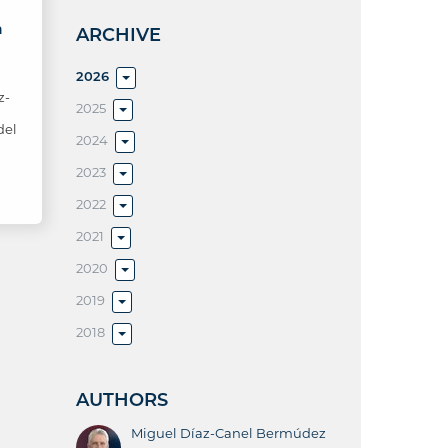
a
ARCHIVE
)
2026
z-
2025
del
2024
2023
2022
2021
2020
2019
2018
AUTHORS
Miguel Díaz-Canel Bermúdez