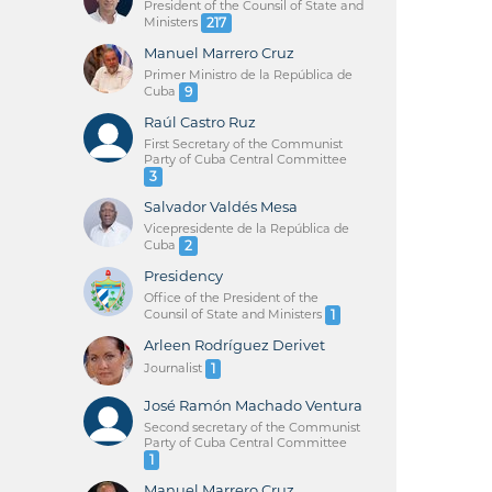
President of the Counsil of State and
Ministers
217
Manuel Marrero Cruz
Primer Ministro de la República de
Cuba
9
Raúl Castro Ruz
First Secretary of the Communist
Party of Cuba Central Committee
3
Salvador Valdés Mesa
Vicepresidente de la República de
Cuba
2
Presidency
Office of the President of the
Counsil of State and Ministers
1
Arleen Rodríguez Derivet
Journalist
1
José Ramón Machado Ventura
Second secretary of the Communist
Party of Cuba Central Committee
1
Manuel Marrero Cruz