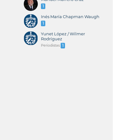
1
Inés María Chapman Waugh
1
Yunet López / Wilmer
Rodríguez
Periodistas
1