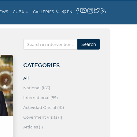
EWS
CUBA
GALLERIES
EN
Search
CATEGORIES
All
National (165)
International (89)
Actividad Oficial (10)
Goverment Visits (1)
Articles (1)