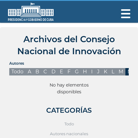
Archivos del Consejo
Nacional de Innovación
Autores
Todo
A
B
C
D
E
F
G
H
I
J
K
L
M
N
No hay elementos
disponibles
CATEGORÍAS
Todo
Autores nacionales