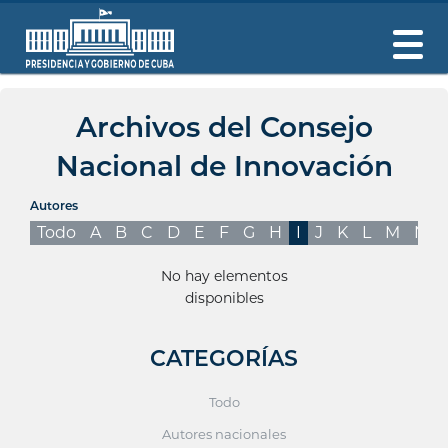
Archivos del Consejo
Nacional de Innovación
Autores
Todo
A
B
C
D
E
F
G
H
I
J
K
L
M
N
No hay elementos
disponibles
CATEGORÍAS
Todo
Autores nacionales