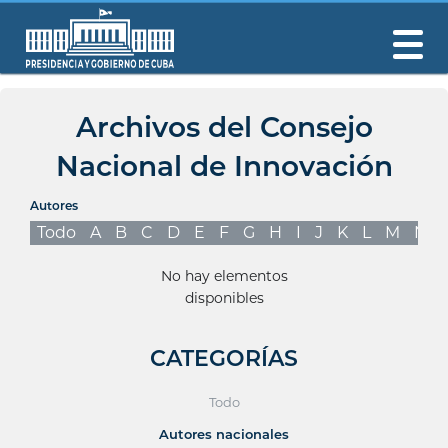
Archivos del Consejo
Nacional de Innovación
Autores
Todo
A
B
C
D
E
F
G
H
I
J
K
L
M
N
No hay elementos
disponibles
CATEGORÍAS
Todo
Autores nacionales