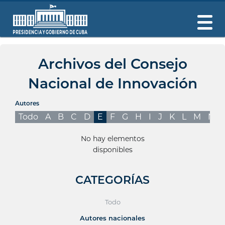
Archivos del Consejo
Nacional de Innovación
Autores
Todo
A
B
C
D
E
F
G
H
I
J
K
L
M
N
No hay elementos
disponibles
CATEGORÍAS
Todo
Autores nacionales