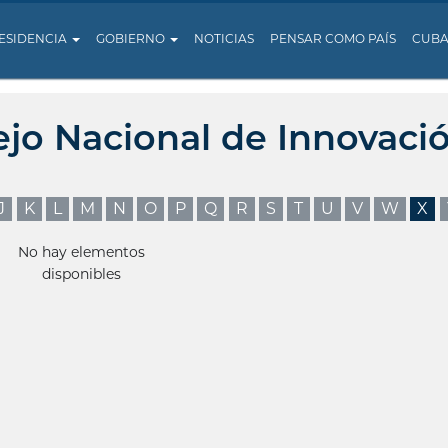
ESIDENCIA
GOBIERNO
NOTICIAS
PENSAR COMO PAÍS
CUB
ejo Nacional de Innovaci
J
K
L
M
N
O
P
Q
R
S
T
U
V
W
X
No hay elementos
disponibles