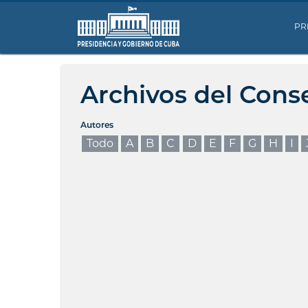
PR
Archivos del Cons
Autores
Todo
A
B
C
D
E
F
G
H
I