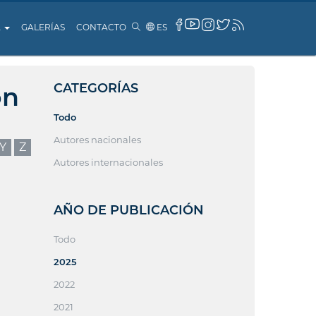
A
GALERÍAS
CONTACTO
ES
CATEGORÍAS
ón
Todo
Autores nacionales
Y
Z
Autores internacionales
AÑO DE PUBLICACIÓN
Todo
2025
2022
2021