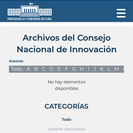
Archivos del Consejo
Nacional de Innovación
Autores
Todo
A
B
C
D
E
F
G
H
I
J
K
L
M
N
No hay elementos
disponibles
CATEGORÍAS
Todo
Autores nacionales