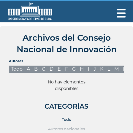
Archivos del Consejo
Nacional de Innovación
Autores
Todo
A
B
C
D
E
F
G
H
I
J
K
L
M
N
No hay elementos
disponibles
CATEGORÍAS
Todo
Autores nacionales