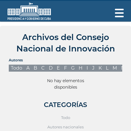
Archivos del Consejo
Nacional de Innovación
Autores
Todo
A
B
C
D
E
F
G
H
I
J
K
L
M
N
No hay elementos
disponibles
CATEGORÍAS
Todo
Autores nacionales