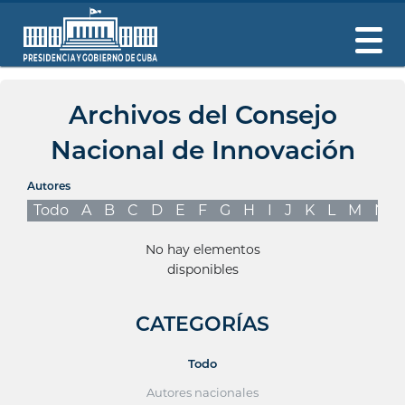
Archivos del Consejo
Nacional de Innovación
Autores
Todo
A
B
C
D
E
F
G
H
I
J
K
L
M
N
No hay elementos
disponibles
CATEGORÍAS
Todo
Autores nacionales