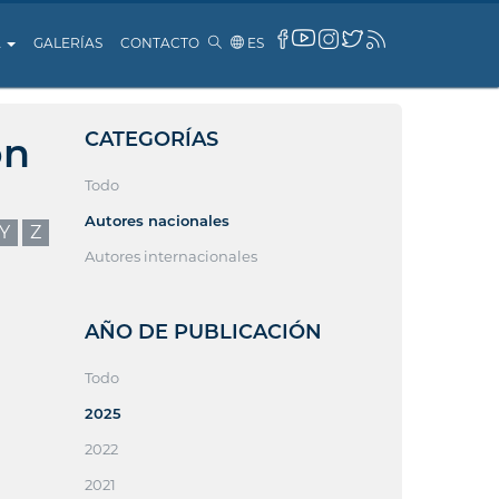
A
GALERÍAS
CONTACTO
ES
CATEGORÍAS
ón
Todo
Autores nacionales
Y
Z
Autores internacionales
AÑO DE PUBLICACIÓN
Todo
2025
2022
2021