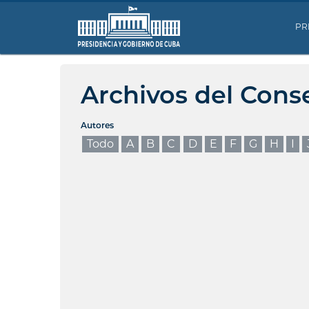
PR
Archivos del Cons
Autores
Todo
A
B
C
D
E
F
G
H
I