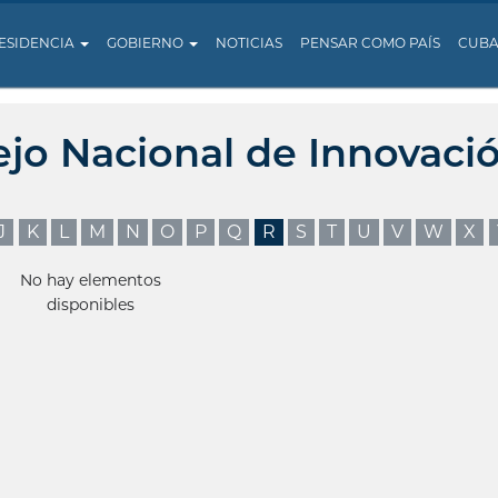
ESIDENCIA
GOBIERNO
NOTICIAS
PENSAR COMO PAÍS
CUB
ejo Nacional de Innovaci
J
K
L
M
N
O
P
Q
R
S
T
U
V
W
X
No hay elementos
disponibles