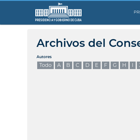
PR
Archivos del Cons
Autores
Todo
A
B
C
D
E
F
G
H
I