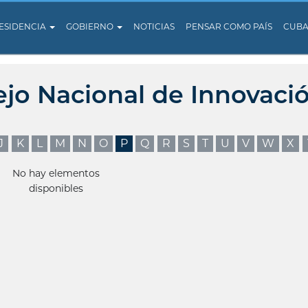
ESIDENCIA
GOBIERNO
NOTICIAS
PENSAR COMO PAÍS
CUB
ejo Nacional de Innovaci
J
K
L
M
N
O
P
Q
R
S
T
U
V
W
X
No hay elementos
disponibles