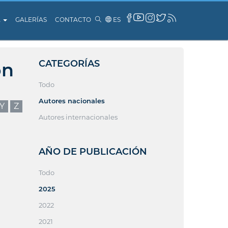
A
GALERÍAS
CONTACTO
ES
CATEGORÍAS
ón
Todo
Autores nacionales
Y
Z
Autores internacionales
AÑO DE PUBLICACIÓN
Todo
2025
2022
2021