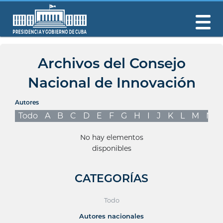
Archivos del Consejo
Nacional de Innovación
Autores
Todo
A
B
C
D
E
F
G
H
I
J
K
L
M
N
No hay elementos
disponibles
CATEGORÍAS
Todo
Autores nacionales