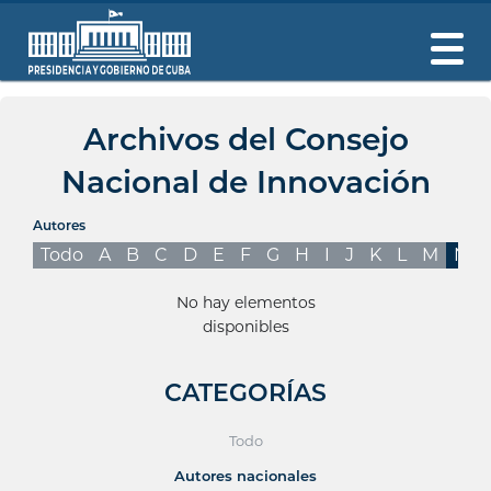
Archivos del Consejo
Nacional de Innovación
Autores
Todo
A
B
C
D
E
F
G
H
I
J
K
L
M
N
No hay elementos
disponibles
CATEGORÍAS
Todo
Autores nacionales