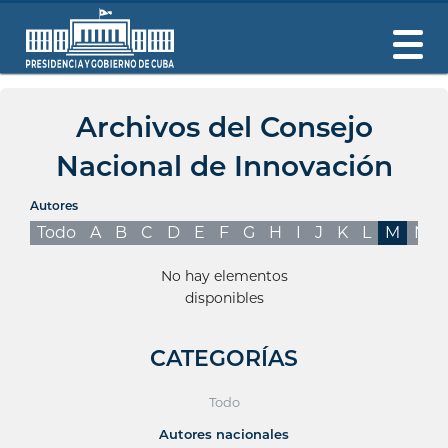
Archivos del Consejo
Nacional de Innovación
Autores
Todo
A
B
C
D
E
F
G
H
I
J
K
L
M
N
No hay elementos
disponibles
CATEGORÍAS
Todo
Autores nacionales