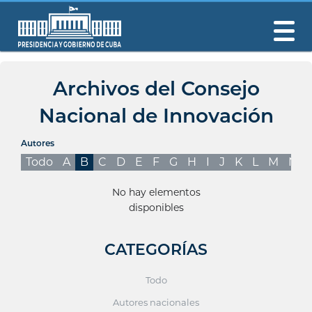
Archivos del Consejo
Nacional de Innovación
Autores
Todo
A
B
C
D
E
F
G
H
I
J
K
L
M
N
No hay elementos
disponibles
CATEGORÍAS
Todo
Autores nacionales