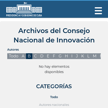
Archivos del Consejo
Nacional de Innovación
Autores
Todo
A
B
C
D
E
F
G
H
I
J
K
L
M
N
No hay elementos
disponibles
CATEGORÍAS
Todo
Autores nacionales