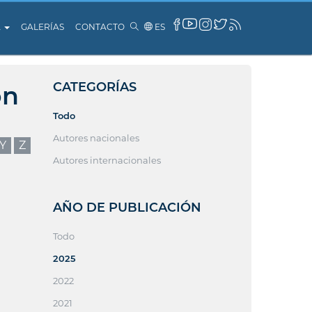
A
GALERÍAS
CONTACTO
ES
CATEGORÍAS
ón
Todo
Autores nacionales
Y
Z
Autores internacionales
AÑO DE PUBLICACIÓN
Todo
2025
2022
2021