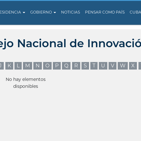
ESIDENCIA
GOBIERNO
NOTICIAS
PENSAR COMO PAÍS
CUB
ejo Nacional de Innovaci
J
K
L
M
N
O
P
Q
R
S
T
U
V
W
X
No hay elementos
disponibles