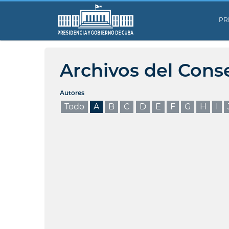
PR
Archivos del Cons
Autores
Todo
A
B
C
D
E
F
G
H
I