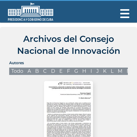
Archivos del Consejo
Nacional de Innovación
Autores
Todo
A
B
C
D
E
F
G
H
I
J
K
L
M
N