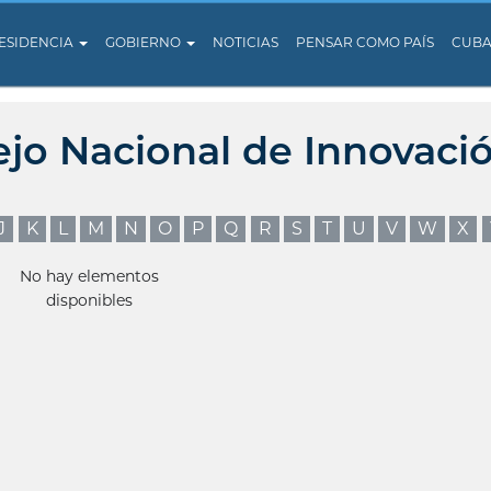
ESIDENCIA
GOBIERNO
NOTICIAS
PENSAR COMO PAÍS
CUB
ejo Nacional de Innovaci
J
K
L
M
N
O
P
Q
R
S
T
U
V
W
X
No hay elementos
disponibles