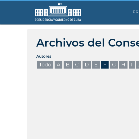
PR
Archivos del Cons
Autores
Todo
A
B
C
D
E
F
G
H
I