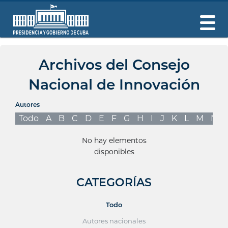
Archivos del Consejo
Nacional de Innovación
Autores
Todo
A
B
C
D
E
F
G
H
I
J
K
L
M
N
No hay elementos
disponibles
CATEGORÍAS
Todo
Autores nacionales