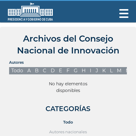
Archivos del Consejo
Nacional de Innovación
Autores
Todo
A
B
C
D
E
F
G
H
I
J
K
L
M
N
No hay elementos
disponibles
CATEGORÍAS
Todo
Autores nacionales