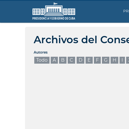
PR
Archivos del Cons
Autores
Todo
A
B
C
D
E
F
G
H
I