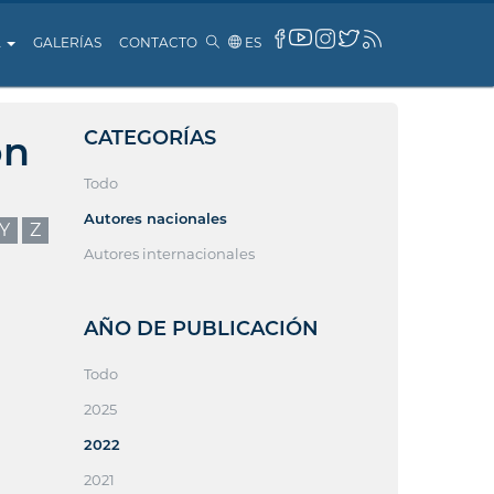
A
GALERÍAS
CONTACTO
ES
CATEGORÍAS
ón
Todo
Autores nacionales
Y
Z
Autores internacionales
AÑO DE PUBLICACIÓN
Todo
2025
2022
2021