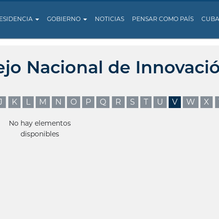
ESIDENCIA
GOBIERNO
NOTICIAS
PENSAR COMO PAÍS
CUB
ejo Nacional de Innovaci
J
K
L
M
N
O
P
Q
R
S
T
U
V
W
X
No hay elementos
disponibles