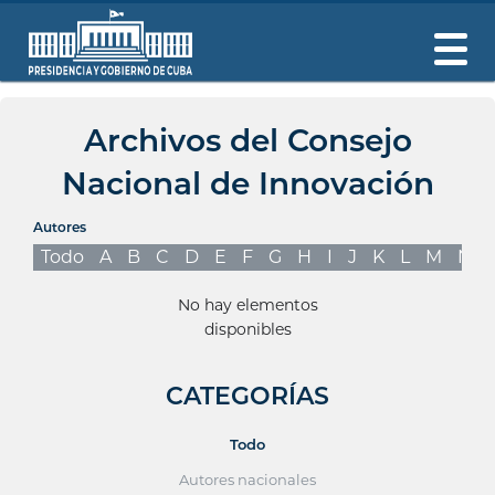
Archivos del Consejo
Nacional de Innovación
Autores
Todo
A
B
C
D
E
F
G
H
I
J
K
L
M
N
No hay elementos
disponibles
CATEGORÍAS
Todo
Autores nacionales