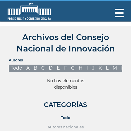
Archivos del Consejo
Nacional de Innovación
Autores
Todo
A
B
C
D
E
F
G
H
I
J
K
L
M
N
No hay elementos
disponibles
CATEGORÍAS
Todo
Autores nacionales