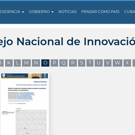
ESIDENCIA
GOBIERNO
NOTICIAS
PENSAR COMO PAÍS
CUB
ejo Nacional de Innovaci
J
K
L
M
N
O
P
Q
R
S
T
U
V
W
X