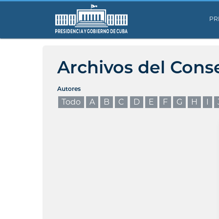
PR
Archivos del Cons
Autores
Todo
A
B
C
D
E
F
G
H
I