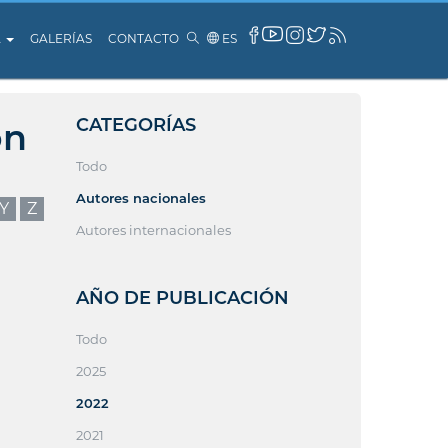
A
GALERÍAS
CONTACTO
ES
CATEGORÍAS
ón
Todo
Autores nacionales
Y
Z
Autores internacionales
AÑO DE PUBLICACIÓN
Todo
2025
2022
2021