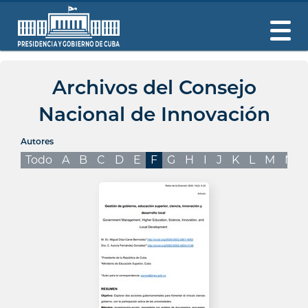
Archivos del Consejo
Nacional de Innovación
Autores
Todo
A
B
C
D
E
F
G
H
I
J
K
L
M
N