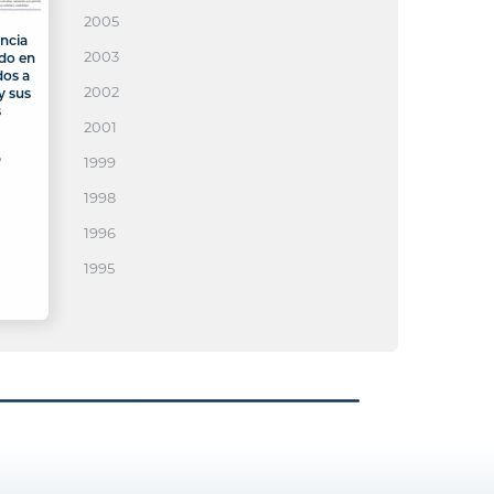
2005
ancia
2003
do en
dos a
2002
y sus
s
2001
o
1999
1998
1996
1995