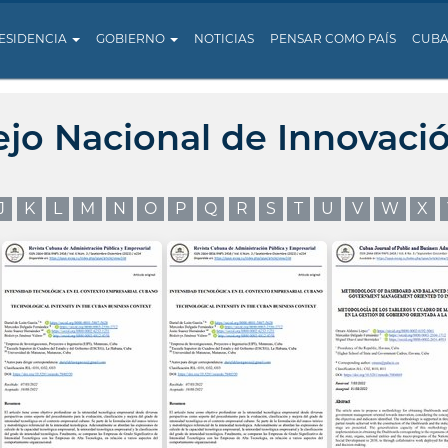
ESIDENCIA
GOBIERNO
NOTICIAS
PENSAR COMO PAÍS
CUB
ejo Nacional de Innovaci
J
K
L
M
N
O
P
Q
R
S
T
U
V
W
X