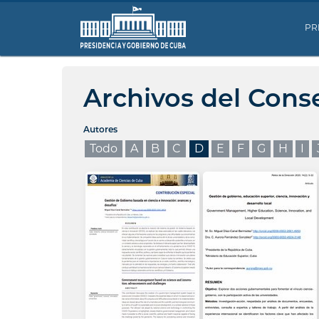
PR
Archivos del Cons
Autores
Todo
A
B
C
D
E
F
G
H
I