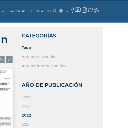
A
GALERÍAS
CONTACTO
ES
CATEGORÍAS
ón
Todo
Autores nacionales
Y
Z
Autores internacionales
AÑO DE PUBLICACIÓN
Todo
2025
2022
2021