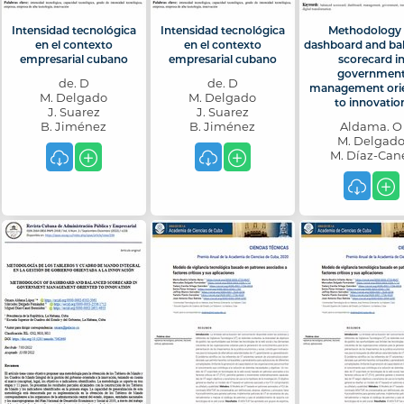
Intensidad tecnológica
Intensidad tecnológica
Methodology 
en el contexto
en el contexto
dashboard and ba
empresarial cubano
empresarial cubano
scorecard i
governmen
de. D
de. D
management ori
M. Delgado
M. Delgado
to innovatio
J. Suarez
J. Suarez
B. Jiménez
B. Jiménez
Aldama. O
M. Delgad
M. Díaz-Can