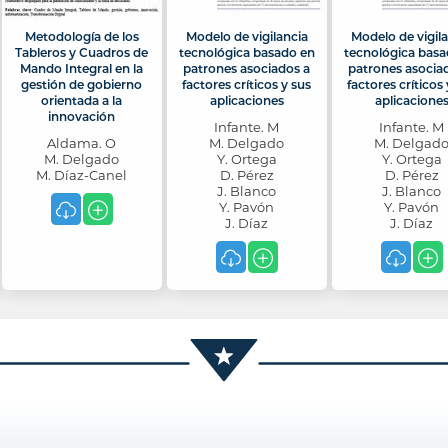
Metodología de los
Modelo de vigilancia
Modelo de vigil
Tableros y Cuadros de
tecnológica basado en
tecnológica basa
Mando Integral en la
patrones asociados a
patrones asocia
gestión de gobierno
factores críticos y sus
factores críticos 
orientada a la
aplicaciones
aplicacione
innovación
Infante. M
Infante. M
Aldama. O
M. Delgado
M. Delgad
M. Delgado
Y. Ortega
Y. Ortega
M. Díaz-Canel
D. Pérez
D. Pérez
J. Blanco
J. Blanco
Y. Pavón
Y. Pavón
J. Díaz
J. Díaz