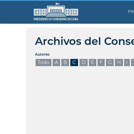
PR
Archivos del Cons
Autores
Todo
A
B
C
D
E
F
G
H
I