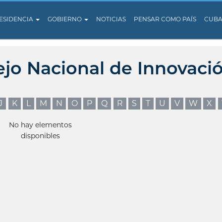
ESIDENCIA
GOBIERNO
NOTICIAS
PENSAR COMO PAÍS
CUB
ejo Nacional de Innovaci
J
K
L
M
N
O
P
Q
R
S
T
U
V
W
X
No hay elementos
disponibles