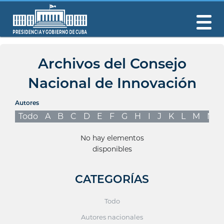
Archivos del Consejo
Nacional de Innovación
Autores
Todo
A
B
C
D
E
F
G
H
I
J
K
L
M
N
No hay elementos
disponibles
CATEGORÍAS
Todo
Autores nacionales