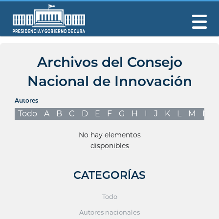
Archivos del Consejo
Nacional de Innovación
Autores
Todo
A
B
C
D
E
F
G
H
I
J
K
L
M
N
No hay elementos
disponibles
CATEGORÍAS
Todo
Autores nacionales