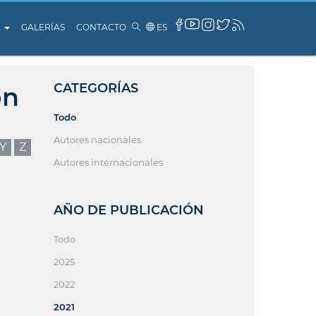
A
GALERÍAS
CONTACTO
ES
CATEGORÍAS
ón
Todo
Autores nacionales
Y
Z
Autores internacionales
AÑO DE PUBLICACIÓN
Todo
2025
2022
2021