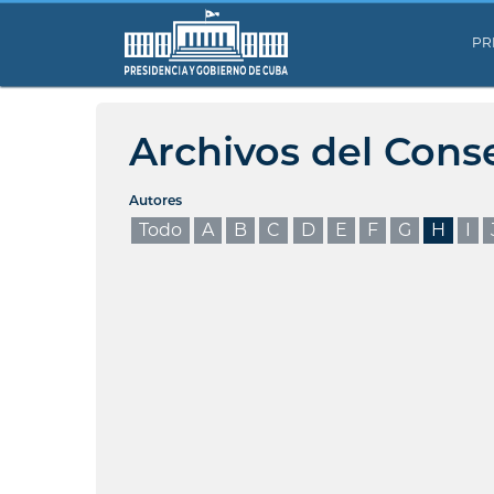
PR
Archivos del Cons
Autores
Todo
A
B
C
D
E
F
G
H
I