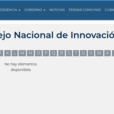
ESIDENCIA
GOBIERNO
NOTICIAS
PENSAR COMO PAÍS
CUB
ejo Nacional de Innovaci
J
K
L
M
N
O
P
Q
R
S
T
U
V
W
X
No hay elementos
disponibles