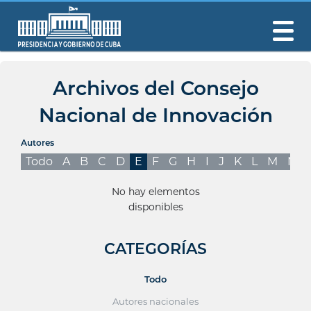
Archivos del Consejo
Nacional de Innovación
Autores
Todo
A
B
C
D
E
F
G
H
I
J
K
L
M
N
No hay elementos
disponibles
CATEGORÍAS
Todo
Autores nacionales