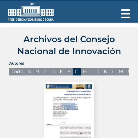
Archivos del Consejo
Nacional de Innovación
Autores
Todo
A
B
C
D
E
F
G
H
I
J
K
L
M
N