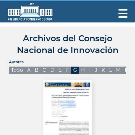
Archivos del Consejo
Nacional de Innovación
Autores
Todo
A
B
C
D
E
F
G
H
I
J
K
L
M
N