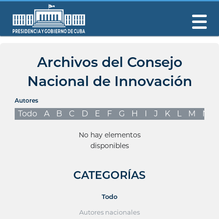
Archivos del Consejo
Nacional de Innovación
Autores
Todo
A
B
C
D
E
F
G
H
I
J
K
L
M
N
No hay elementos
disponibles
CATEGORÍAS
Todo
Autores nacionales