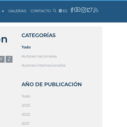
A
GALERÍAS
CONTACTO
ES
CATEGORÍAS
ón
Todo
Autores nacionales
Y
Z
Autores internacionales
AÑO DE PUBLICACIÓN
Todo
2025
2022
2021