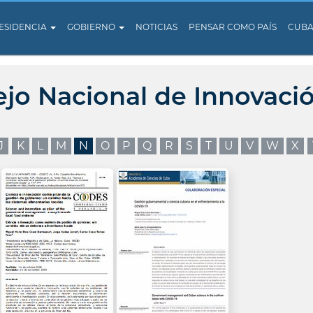
ESIDENCIA
GOBIERNO
NOTICIAS
PENSAR COMO PAÍS
CUB
ejo Nacional de Innovaci
J
K
L
M
N
O
P
Q
R
S
T
U
V
W
X