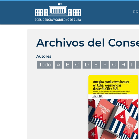
PR
Archivos del Cons
Autores
Todo
A
B
C
D
E
F
G
H
I