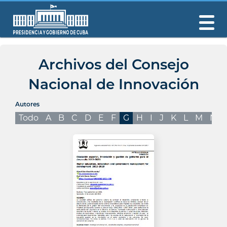
Archivos del Consejo
Nacional de Innovación
Autores
Todo
A
B
C
D
E
F
G
H
I
J
K
L
M
N