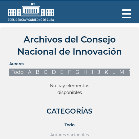
Archivos del Consejo
Nacional de Innovación
Autores
Todo
A
B
C
D
E
F
G
H
I
J
K
L
M
N
No hay elementos
disponibles
CATEGORÍAS
Todo
Autores nacionales