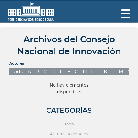
Archivos del Consejo
Nacional de Innovación
Autores
Todo
A
B
C
D
E
F
G
H
I
J
K
L
M
N
No hay elementos
disponibles
CATEGORÍAS
Todo
Autores nacionales