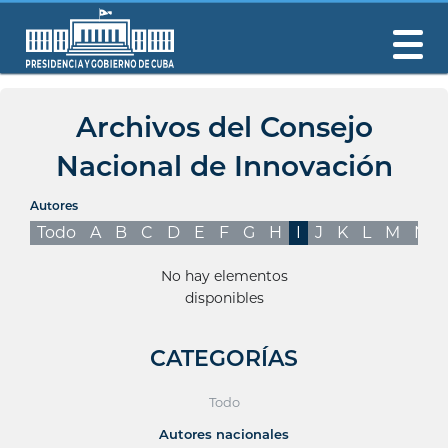
Archivos del Consejo
Nacional de Innovación
Autores
Todo
A
B
C
D
E
F
G
H
I
J
K
L
M
N
No hay elementos
disponibles
CATEGORÍAS
Todo
Autores nacionales