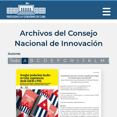
Archivos del Consejo
Nacional de Innovación
Autores
Todo
A
B
C
D
E
F
G
H
I
J
K
L
M
N