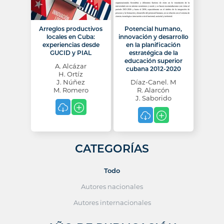
Arreglos productivos
Potencial humano,
locales en Cuba:
innovación y desarrollo
experiencias desde
en la planificación
GUCID y PIAL
estratégica de la
educación superior
A. Alcázar
cubana 2012-2020
H. Ortíz
J. Núñez
Díaz-Canel. M
M. Romero
R. Alarcón
J. Saborido
CATEGORÍAS
Todo
Autores nacionales
Autores internacionales